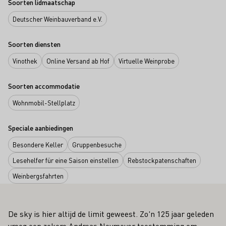
Soorten lidmaatschap
Deutscher Weinbauverband e.V.
Soorten diensten
Vinothek
Online Versand ab Hof
Virtuelle Weinprobe
Soorten accommodatie
Wohnmobil-Stellplatz
Speciale aanbiedingen
Besondere Keller
Gruppenbesuche
Lesehelfer für eine Saison einstellen
Rebstockpatenschaften
Weinbergsfahrten
De sky is hier altijd de limit geweest. Zo'n 125 jaar geleden
vroeg een zekere Andreas Neymeyer toestemming om