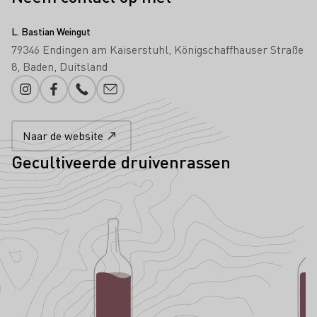
L. Bastian Weingut
79346 Endingen am Kaiserstuhl
Königschaffhauser Straße
8
Baden
Duitsland
Instagram
Facebook
Telefoonnummer
E-mail toevoegen
Naar de website
Gecultiveerde druivenrassen