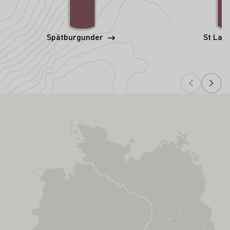
Spätburgunder
St Lau