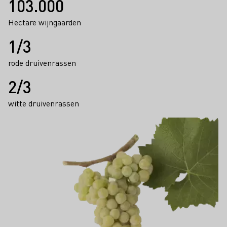
103.000
Hectare wijngaarden
1/3
rode druivenrassen
2/3
witte druivenrassen
Weiße Rebsorten
Meer informatie