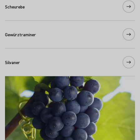
Scheurebe
Gewürztraminer
Silvaner
Rote Rebsorten
Meer informatie