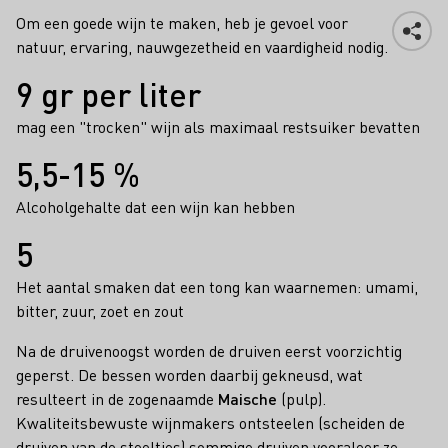
Om een goede wijn te maken, heb je gevoel voor
natuur, ervaring, nauwgezetheid en vaardigheid nodig.
Feiten
9 gr per liter
mag een "trocken" wijn als maximaal restsuiker bevatten
5,5-15 %
Alcoholgehalte dat een wijn kan hebben
5
Het aantal smaken dat een tong kan waarnemen: umami,
bitter, zuur, zoet en zout
Na de druivenoogst worden de druiven eerst voorzichtig
geperst. De bessen worden daarbij gekneusd, wat
resulteert in de zogenaamde
Maische
(pulp).
Kwaliteitsbewuste wijnmakers ontsteelen (scheiden de
druiven van de steeltjes) sommige druiven vooraleer ze