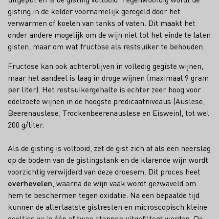
gisting in de kelder voornamelijk geregeld door het
verwarmen of koelen van tanks of vaten. Dit maakt het
onder andere mogelijk om de wijn niet tot het einde te laten
gisten, maar om wat fructose als restsuiker te behouden.
Fructose kan ook achterblijven in volledig gegiste wijnen,
maar het aandeel is laag in droge wijnen (maximaal 9 gram
per liter). Het restsuikergehalte is echter zeer hoog voor
edelzoete wijnen in de hoogste predicaatniveaus (Auslese,
Beerenauslese, Trockenbeerenauslese en Eiswein), tot wel
200 g/liter.
Als de gisting is voltooid, zet de gist zich af als een neerslag
op de bodem van de gistingstank en de klarende wijn wordt
voorzichtig verwijderd van deze droesem. Dit proces heet
overhevelen
, waarna de wijn vaak wordt gezwaveld om
hem te beschermen tegen oxidatie. Na een bepaalde tijd
kunnen de allerlaatste gistresten en microscopisch kleine
deeltjes er in één of twee stappen uitgefilterd worden. De