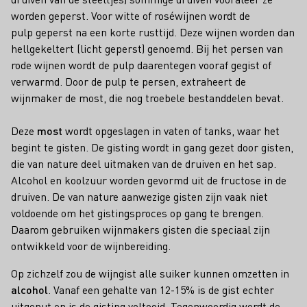
worden geperst. Voor witte of roséwijnen wordt de
pulp geperst na een korte rusttijd. Deze wijnen worden dan
hellgekeltert (licht geperst) genoemd. Bij het persen van
rode wijnen wordt de pulp daarentegen vooraf gegist of
verwarmd. Door de pulp te persen, extraheert de
wijnmaker de most, die nog troebele bestanddelen bevat.
Deze
most
wordt opgeslagen in vaten of tanks, waar het
begint te gisten. De gisting wordt in gang gezet door gisten,
die van nature deel uitmaken van de druiven en het sap.
Alcohol en koolzuur worden gevormd uit de fructose in de
druiven. De van nature aanwezige gisten zijn vaak niet
voldoende om het gistingsproces op gang te brengen.
Daarom gebruiken wijnmakers gisten die speciaal zijn
ontwikkeld voor de wijnbereiding.
Op zichzelf zou de wijngist alle suiker kunnen omzetten in
alcohol
. Vanaf een gehalte van 12-15% is de gist echter
uitgeput en is de gisting voltooid. Tegenwoordig wordt de