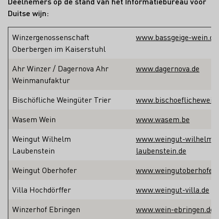
Deelnemers op de stand van het Informatiebureau voor
Duitse wijn:
Winzergenossenschaft
www.bassgeige-wein.de
Oberbergen im Kaiserstuhl
Ahr Winzer / Dagernova Ahr
www.dagernova.de
Weinmanufaktur
Bischöfliche Weingüter Trier
www.bischoeflicheweing
Wasem Wein
www.wasem.be
Weingut Wilhelm
www.weingut-wilhelm-
Laubenstein
laubenstein.de
Weingut Oberhofer
www.weingutoberhofer.
Villa Hochdörffer
www.weingut-villa.de
Winzerhof Ebringen
www.wein-ebringen.de