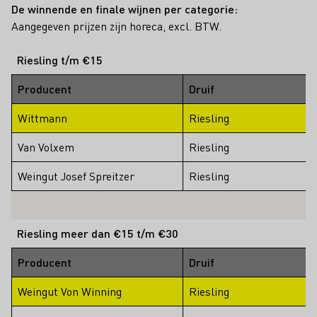
De winnende en finale wijnen per categorie:
Aangegeven prijzen zijn horeca, excl. BTW.
Riesling t/m €15
Producent
Druif
Wittmann
Riesling
Van Volxem
Riesling
R
Weingut Josef Spreitzer
Riesling
Riesling meer dan €15 t/m €30
Producent
Druif
Weingut Von Winning
Riesling