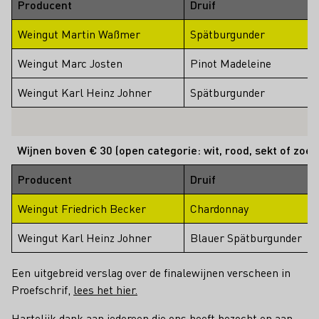
Producent
Druif
Weingut Martin Waßmer
Spätburgunder
Weingut Marc Josten
Pinot Madeleine
Weingut Karl Heinz Johner
Spätburgunder
Wijnen boven € 30 (open categorie: wit, rood, sekt of zoet,
Producent
Druif
Weingut Friedrich Becker
Chardonnay
Weingut Karl Heinz Johner
Blauer Spätburgunder
Een uitgebreid verslag over de finalewijnen verscheen in
Proefschrif,
lees het hier.
Hartelijk dank aan iedereen die ons heeft bezocht en aan