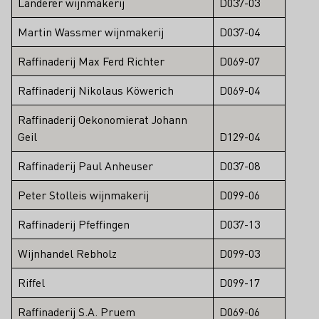
Landerer wijnmakerij
D037-03
Martin Wassmer wijnmakerij
D037-04
Raffinaderij Max Ferd Richter
D069-07
Raffinaderij Nikolaus Köwerich
D069-04
Raffinaderij Oekonomierat Johann
Geil
D129-04
Raffinaderij Paul Anheuser
D037-08
Peter Stolleis wijnmakerij
D099-06
Raffinaderij Pfeffingen
D037-13
Wijnhandel Rebholz
D099-03
Riffel
D099-17
Raffinaderij S.A. Pruem
D069-06