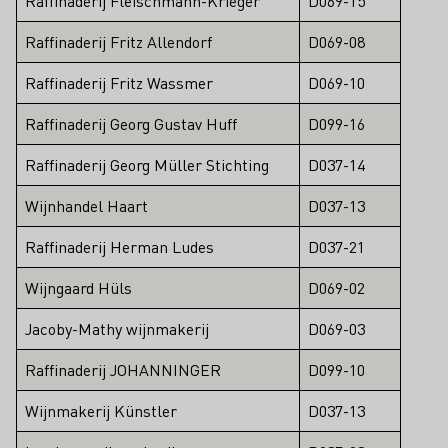
Raffinaderij Fleischmann-Krieger
D069-15
Raffinaderij Fritz Allendorf
D069-08
Raffinaderij Fritz Wassmer
D069-10
Raffinaderij Georg Gustav Huff
D099-16
Raffinaderij Georg Müller Stichting
D037-14
Wijnhandel Haart
D037-13
Raffinaderij Herman Ludes
D037-21
Wijngaard Hüls
D069-02
Jacoby-Mathy wijnmakerij
D069-03
Raffinaderij JOHANNINGER
D099-10
Wijnmakerij Künstler
D037-13