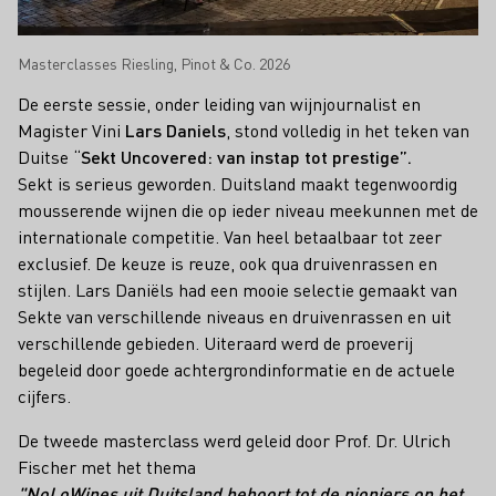
Masterclasses Riesling, Pinot & Co. 2026
De eerste sessie, onder leiding van wijnjournalist en
Magister Vini
Lars Daniels
, stond volledig in het teken van
Duitse “
Sekt Uncovered: van instap tot prestige”.
Sekt is serieus geworden. Duitsland maakt tegenwoordig
mousserende wijnen die op ieder niveau meekunnen met de
internationale competitie. Van heel betaalbaar tot zeer
exclusief. De keuze is reuze, ook qua druivenrassen en
stijlen. Lars Daniëls had een mooie selectie gemaakt van
Sekte van verschillende niveaus en druivenrassen en uit
verschillende gebieden. Uiteraard werd de proeverij
begeleid door goede achtergrondinformatie en de actuele
cijfers.
De tweede masterclass werd geleid door Prof. Dr. Ulrich
Fischer met het thema
"NoLoWines uit Duitsland behoort tot de pioniers op het