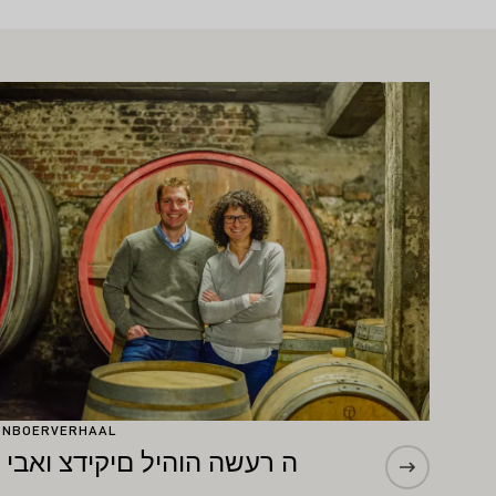
er informatie
JNBOERVERHAAL
ה רעשה הוהיל םיקידצ ואבי ו