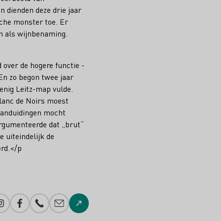
n dienden deze drie jaar
sche monster toe. Er
an als wijnbenaming.
 over de hogere functie -
En zo begon twee jaar
enig Leitz-map vulde.
Blanc de Noirs moest
 aanduidingen mocht
argumenteerde dat „brut“
 uiteindelijk de
erd.</p
Instagram
Facebook
Telefoonnummer
E-mail toevoegen
Naar de website