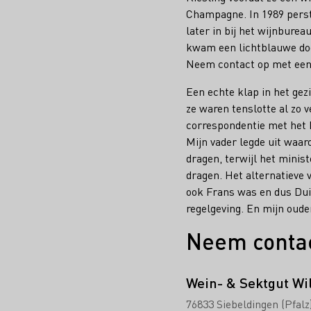
Champagne. In 1989 perste
later in bij het wijnbure
kwam een lichtblauwe door
Neem contact op met een 
Een echte klap in het gez
ze waren tenslotte al zo 
correspondentie met het M
Mijn vader legde uit waa
dragen, terwijl het minis
dragen. Het alternatieve
ook Frans was en dus Duit
regelgeving. En mijn oude
Neem conta
Wein- & Sektgut Wi
76833 Siebeldingen (Pfalz