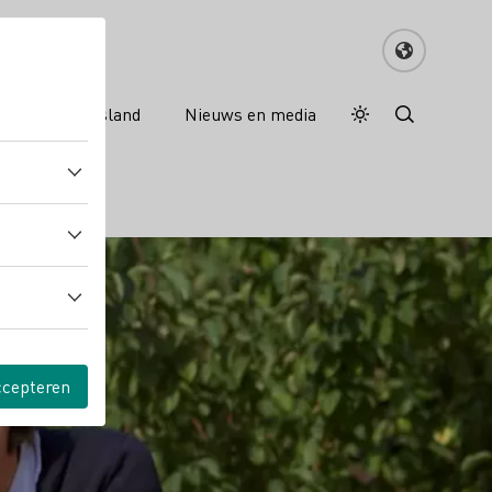
nreisgids Duitsland
Nieuws en media
Dagstand
Darkmode
ccepteren