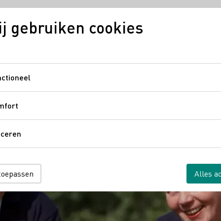
j gebruiken cookies
ijn
Regio's
Duitse wijn in Nederland
Digitale wij
ctioneel
Functioneel
& Mousserende Wijn Landgoed
mfort
Comfort
aceren
Traceren
 toepassen
Alles a