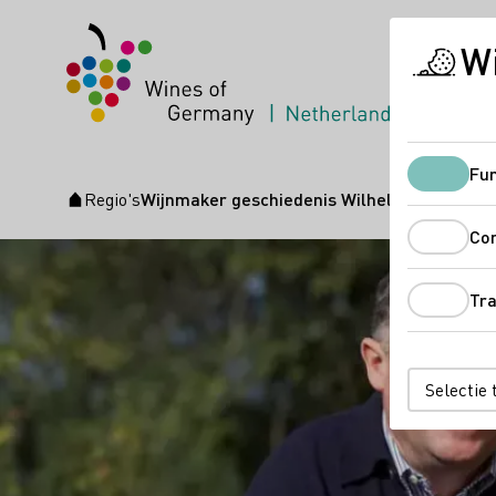
Wi
Duitse w
Fun
Regio's
Wijnmaker geschiedenis Wilhelmshof Wijn 
Startpagina
Co
Tr
Selectie