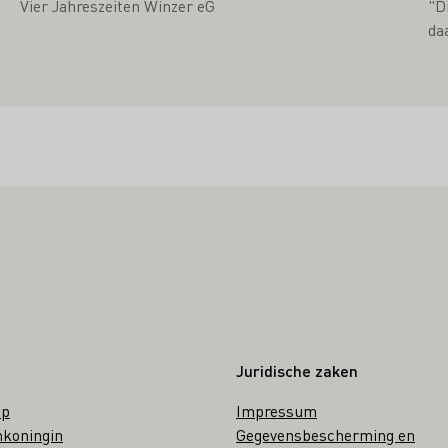
Vier Jahreszeiten Winzer eG
"D
da
Juridische zaken
op
Impressum
nkoningin
Gegevensbescherming en