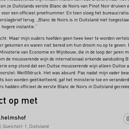
n ze Duitslands eerste Blanc de Noirs van Pinot Noir druiven e
au voor een officieel proefnummer. En toen sloeg het bureaucrati
slagbrief terug: „Blanc de Noirs is in Duitsland niet toegesta
hogere instantie.“
icht. Maar mijn ouders hoefden geen twee keer te worden verteld
ver gekomen en waren niet bereid om hun droom nu op te geven. 
inisterie van Economie en Wijnbouw, die in de loop der jaren m
rom de mousserende wijn de internationaal erkende aanduiding 
terie erop stond dat een Duitse mousserende wijn alleen Duitse
 voorstel: Weißßdruck. Het was absurd. Pas nadat mijn vader be
s kon worden geëtiketteerd, gaf het ministerie toe en veranderde
rs hadden officieel de eerste Blanc de Noirs in Duitsland gecreë
ct op met
lhelmshof
)
Queichstr. 1
Duitsland