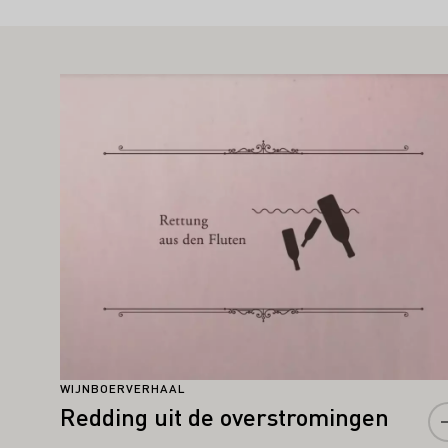
AN U OOK INTERESSEREN
Meer informatie
WIJNBOERVERHAAL
Redding uit de overstromingen