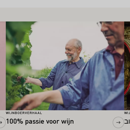
Meer informatie
Me
WIJNBOERVERHAAL
WI
100% passie voor wijn
ב