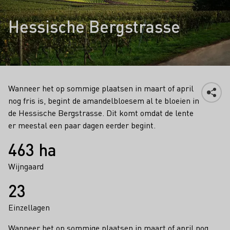
Hessische Bergstrasse
Wanneer het op sommige plaatsen in maart of april
nog fris is, begint de amandelbloesem al te bloeien in
de Hessische Bergstrasse. Dit komt omdat de lente
er meestal een paar dagen eerder begint.
Feiten
463 ha
Wijngaard
23
Einzellagen
Wanneer het op sommige plaatsen in maart of april nog