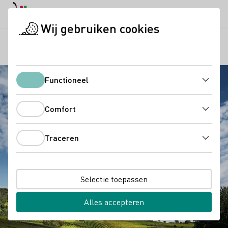
Dagstand
Darkmode
Hoof
Hoof
Wij gebruiken cookies
Regio's
Hessische Bergstraße
Startpagina
Functioneel
Functioneel
Comfort
Comfort
Traceren
Traceren
Selectie toepassen
Alles accepteren