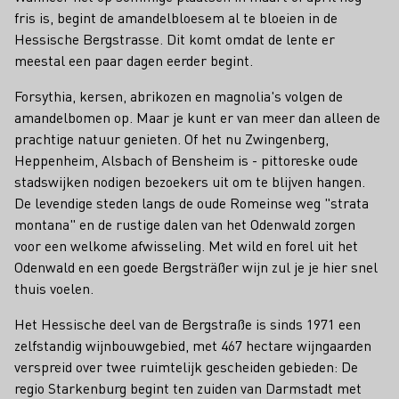
fris is, begint de amandelbloesem al te bloeien in de
Hessische Bergstrasse. Dit komt omdat de lente er
meestal een paar dagen eerder begint.
Forsythia, kersen, abrikozen en magnolia's volgen de
amandelbomen op. Maar je kunt er van meer dan alleen de
prachtige natuur genieten. Of het nu Zwingenberg,
Heppenheim, Alsbach of Bensheim is - pittoreske oude
stadswijken nodigen bezoekers uit om te blijven hangen.
De levendige steden langs de oude Romeinse weg "strata
montana" en de rustige dalen van het Odenwald zorgen
voor een welkome afwisseling. Met wild en forel uit het
Odenwald en een goede Bergsträßer wijn zul je je hier snel
thuis voelen.
Het Hessische deel van de Bergstraße is sinds 1971 een
zelfstandig wijnbouwgebied, met 467 hectare wijngaarden
verspreid over twee ruimtelijk gescheiden gebieden: De
regio Starkenburg begint ten zuiden van Darmstadt met