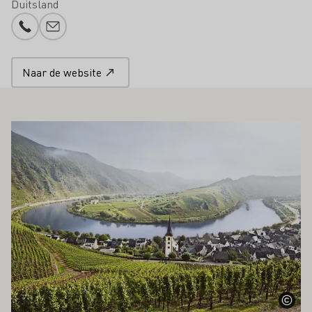
Duitsland
Telefoonnummer
E-mail toevoegen
Naar de website
OOK INTERESSEREN
Meer informatie