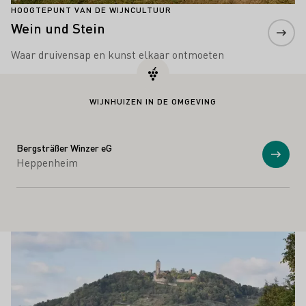
HOOGTEPUNT VAN DE WIJNCULTUUR
Wein und Stein
Waar druivensap en kunst elkaar ontmoeten
WIJNHUIZEN IN DE OMGEVING
Bergsträßer Winzer eG
Toon
Heppenheim
Wijngaarden
Meer informatie