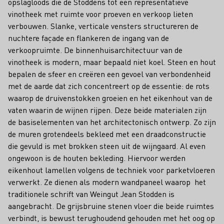
opslagloods die de Stoddens tot een representatieve
vinotheek met ruimte voor proeven en verkoop lieten
verbouwen. Slanke, verticale vensters structureren de
nuchtere façade en flankeren de ingang van de
verkoopruimte. De binnenhuisarchitectuur van de
vinotheek is modern, maar bepaald niet koel. Steen en hout
bepalen de sfeer en creëren een gevoel van verbondenheid
met de aarde dat zich concentreert op de essentie: de rots
waarop de druivenstokken groeien en het eikenhout van de
vaten waarin de wijnen rijpen. Deze beide materialen zijn
de basiselementen van het architectonisch ontwerp. Zo zijn
de muren grotendeels bekleed met een draadconstructie
die gevuld is met brokken steen uit de wijngaard. Al even
ongewoon is de houten bekleding. Hiervoor werden
eikenhout lamellen volgens de techniek voor parketvloeren
verwerkt. Ze dienen als modern wandpaneel waarop het
traditionele schrift van Weingut Jean Stodden is
aangebracht. De grijsbruine stenen vloer die beide ruimtes
verbindt, is bewust terughoudend gehouden met het oog op