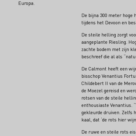
Europa.
De bijna 300 meter hoge 
tijdens het Devoon en be
De steile helling zorgt v
aangeplante Riesling. Ho
zachte bodem met zijn kl
beschreef die al als “natu
De Calmont heeft een wijn
bisschop Venantius Fortun
Childebert II van de Mero
de Moezel gereisd en wer
rotsen van de steile hell
enthousiaste Venantius. 
gekleurde druiven. Zelfs h
kaal, dat ‘de rots hier wi
De ruwe en steile rots ei