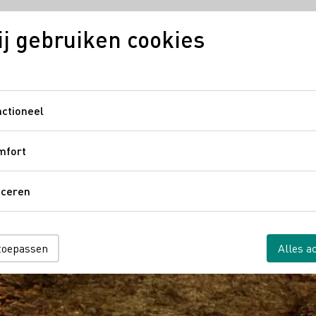
j gebruiken cookies
ijn
Regio's
Duitse wijn in Nederland
Digitale wij
ctioneel
Functioneel
mfort
Comfort
aceren
Traceren
 toepassen
Alles a