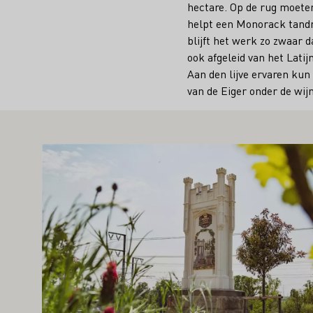
hectare. Op de rug moeten
helpt een Monorack tandr
blijft het werk zo zwaar 
ook afgeleid van het Latij
Aan den lijve ervaren kun
van de Eiger onder de wi
AN U OOK INTERESSEREN
Meer informatie