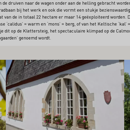
 de druiven naar de wagen onder aan de helling gebracht worden
adbaan bij het werk en ook die vormt een stukje bezienswaardig
dat van de in totaal 22 hectare er maar 14 geëxploiteerd worden.
nse ‘calidus’ = warm en ‘mons’ = berg, of van het Keltische ‘kal’ 
 je dit op de Klettersteig, het spectaculaire klimpad op de Calm
jngaarden’ genoemd wordt.
Meer informatie
Me