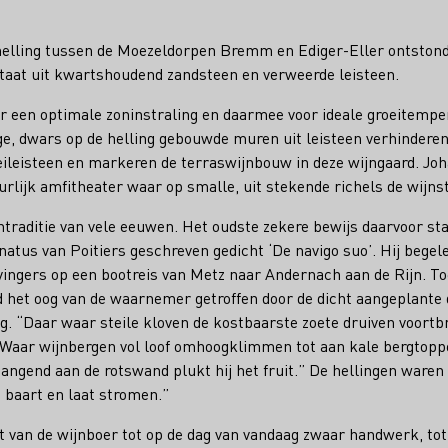
helling tussen de Moezeldorpen Bremm en Ediger-Eller ontstond 
staat uit kwartshoudend zandsteen en verweerde leisteen.
oor een optimale zoninstraling en daarmee voor ideale groeitempe
ge, dwars op de helling gebouwde muren uit leisteen verhindere
eileisteen en markeren de terraswijnbouw in deze wijngaard. Jo
urlijk amfitheater waar op smalle, uit stekende richels de wijnst
traditie van vele eeuwen. Het oudste zekere bewijs daarvoor sta
atus van Poitiers geschreven gedicht ‘De navigo suo’. Hij begele
vingers op een bootreis van Metz naar Andernach aan de Rijn. To
d het oog van de waarnemer getroffen door de dicht aangeplante
ing. “Daar waar steile kloven de kostbaarste zoete druiven voortb
“Waar wijnbergen vol loof omhoogklimmen tot aan kale bergtoppe
angend aan de rotswand plukt hij het fruit.” De hellingen waren z
jn baart en laat stromen.”
st van de wijnboer tot op de dag van vandaag zwaar handwerk, to