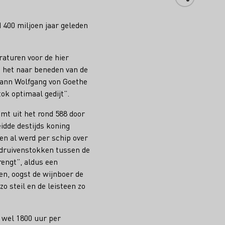
400 miljoen jaar geleden
raturen voor de hier
n het naar beneden van de
hann Wolfgang von Goethe
ok optimaal gedijt”.
mt uit het rond 588 door
idde destijds koning
en al werd per schip over
 druivenstokken tussen de
rengt”, aldus een
n, oogst de wijnboer de
o steil en de leisteen zo
t wel 1800 uur per