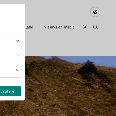
nreisgids Duitsland
Nieuws en media
Dagstand
Darkmode
ccepteren