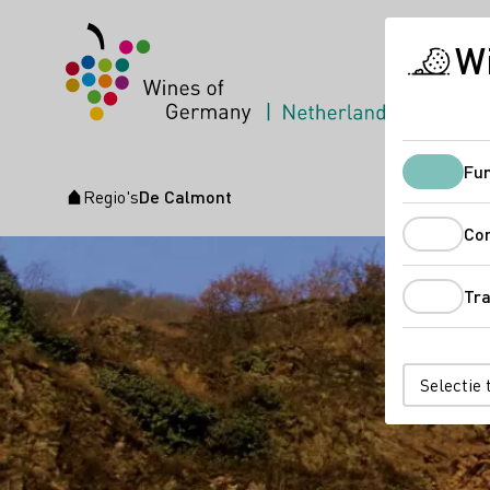
Wi
Duitse w
Fun
Regio's
De Calmont
Startpagina
Co
Tr
Selectie