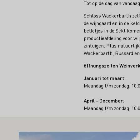
Tot op de dag van vandaag
Schloss Wackerbarth zelf 
de wijngaard en in de ke
belletjes in de Sekt kom
productieafdeling voor w
zintuigen. Plus natuurlij
Wackerbarth, Bussard en 
öffnungszeiten Weinverk
Januari tot maart:
Maandag t/m zondag: 10:0
April - December:
Maandag t/m zondag: 10:0
AN U OOK INTERESSEREN
Meer informatie