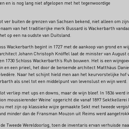
en en is nog lang niet afgelopen met het tegenwoordige
t ver buiten de grenzen van Sachsen bekend, niet alleen om zijn
genaam van het traditierijke merk Bussard is Wackerbarth vandaa
het op een na oudste van Duitsland.
oss Wackerbarth begint in 1727 met de aankoop van grond en wi
rchitect Johann Christoph Knöffel laat de minister van August 
en 1730 Schloss Wackerbarth’s Ruh bouwen. Het is een wijngoe
uin en een prieel, het door de beroemde architect Matthäus Dan
vedère. Naar het schijnt hield men aan het keurvorstelijke hof 
barth als snel tot een middelpunt van levenslust en wijn werd.
lot verliep met ups en downs, maar de wijn bleef. In 1836 werd i
tion moussierender Weine’ opgericht die vanaf 1897 Sektkellerei
zou met zijn op klassieke wijze gemaakte Sekt met tweede vergist
nd minder dan de Fransman Mouzon uit Reims werd aangetrokk
a de Tweede Wereldoorlog, toen de inventaris ervan verhuisde na