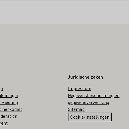
Juridische zaken
op
Impressum
nkoningin
Gegevensbescherming en
 Riesling
gegevensverwerking
t herkomst
Sitemap
deration
Cookie-instellingen
rent