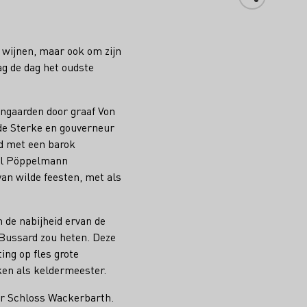
 wijnen, maar ook om zijn
g de dag het oudste
jngaarden door graaf Von
de Sterke en gouverneur
d met een barok
iel Pöppelmann
van wilde feesten, met als
n de nabijheid ervan de
 Bussard zou heten. Deze
ing op fles grote
en als keldermeester.
ar Schloss Wackerbarth.