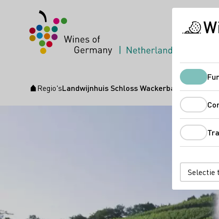
Wi
Duitse w
Fun
Regio's
Landwijnhuis Schloss Wackerbarth
Startpagina
Co
Tr
Selectie