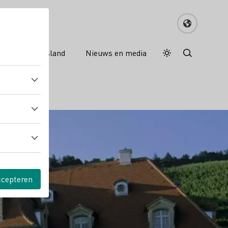
nreisgids Duitsland
Nieuws en media
Dagstand
Darkmode
ccepteren