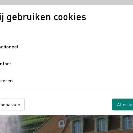
j gebruiken cookies
ijn
Regio's
Duitse wijn in Nederland
Digitale wij
ctioneel
Functioneel
mfort
Comfort
aceren
Traceren
 toepassen
Alles a