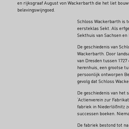
en rijksgraaf August von Wackerbarth die het liet bouw
belevingswijngoed.
Schloss Wackerbarth is to
eersteklas Sekt. Als erf
Sekthuis van Sachsen en 
De geschiedenis van Schl
Wackerbarth. Door landsa
van Dresden tussen 1727 
herenhuis, een grootse t
persoonlijk ontworpen Bel
gevolg dat Schloss Wacker
De geschiedenis van het s
‘Actienverein zur Fabrika
fabriek in Niederlößnitz 
successen boeken. Niema
De fabriek bestond tot n