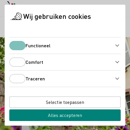
Dagstand
Darkmode
Hoof
Hoof
Wij gebruiken cookies
Regio's
Neumagener Romeins wijnschip
Startpagina
Functioneel
Functioneel
Comfort
Comfort
Traceren
Traceren
Selectie toepassen
Alles accepteren