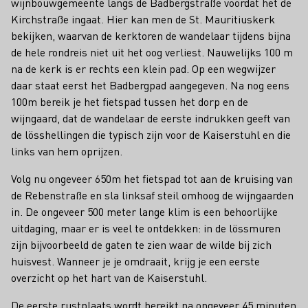
wijnbouwgemeente langs de Badbergstraße voordat het de
Kirchstraße ingaat. Hier kan men de St. Mauritiuskerk
bekijken, waarvan de kerktoren de wandelaar tijdens bijna
de hele rondreis niet uit het oog verliest. Nauwelijks 100 m
na de kerk is er rechts een klein pad. Op een wegwijzer
daar staat eerst het Badbergpad aangegeven. Na nog eens
100m bereik je het fietspad tussen het dorp en de
wijngaard, dat de wandelaar de eerste indrukken geeft van
de lösshellingen die typisch zijn voor de Kaiserstuhl en die
links van hem oprijzen.
Volg nu ongeveer 650m het fietspad tot aan de kruising van
de Rebenstraße en sla linksaf steil omhoog de wijngaarden
in. De ongeveer 500 meter lange klim is een behoorlijke
uitdaging, maar er is veel te ontdekken: in de lössmuren
zijn bijvoorbeeld de gaten te zien waar de wilde bij zich
huisvest. Wanneer je je omdraait, krijg je een eerste
overzicht op het hart van de Kaiserstuhl.
De eerste rustplaats wordt bereikt na ongeveer 45 minuten