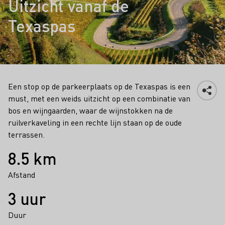
Uitzicht vanaf de
Texaspas
Een stop op de parkeerplaats op de Texaspas is een
must, met een weids uitzicht op een combinatie van
bos en wijngaarden, waar de wijnstokken na de
ruilverkaveling in een rechte lijn staan op de oude
terrassen.
Feiten
8.5 km
Afstand
3 uur
Duur