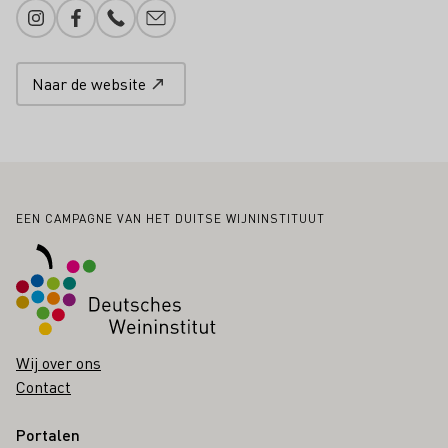
Instagram
Facebook
Telefoonnummer
E-mail toevoegen
Naar de website
Voettekst
EEN CAMPAGNE VAN HET DUITSE WIJNINSTITUUT
Wij over ons
Contact
Portalen