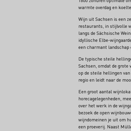
1600 zonuren optimale oms
warmte overdag en koelte 
Wijn uit Sachsen is een ze
restaurants, in stijlvolle 
langs de Sächsische Wein
idyllische Elbe-wijngaar
een charmant landschap 
De typische steile hellin
Sachsen, omdat de grote w
op de steile hellingen va
regio en leidt naar de mo
Een groot aantal wijnlokal
horecagelegenheden, meest
over het werk in de wijnga
bezoek de open wijnbouwd
wijndomeinen je uit om hu
een proeverij. Naast Mül