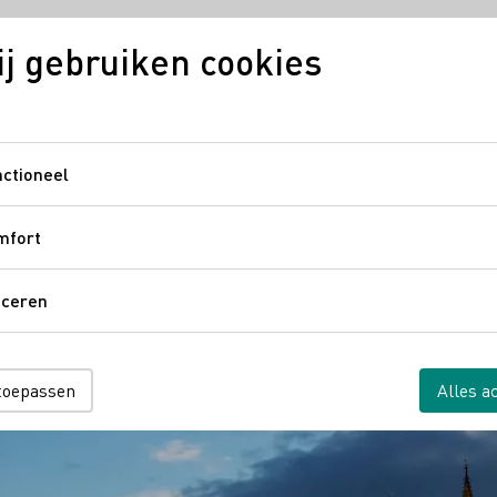
j gebruiken cookies
ijn
Regio's
Duitse wijn in Nederland
Digitale wij
ctioneel
Functioneel
mfort
Comfort
aceren
Traceren
 toepassen
Alles a