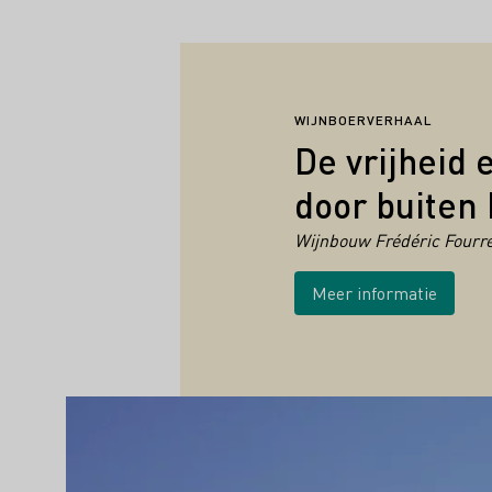
WIJNBOERVERHAAL
De vrijheid e
door buiten 
Wijnbouw Frédéric Fourr
Meer informatie
Hoogtepunten van de wijnc
Meer informatie