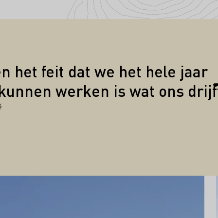
Citaten
n het feit dat we het hele jaar
kunnen werken is wat ons drijf
é
ultuur in Sachsen