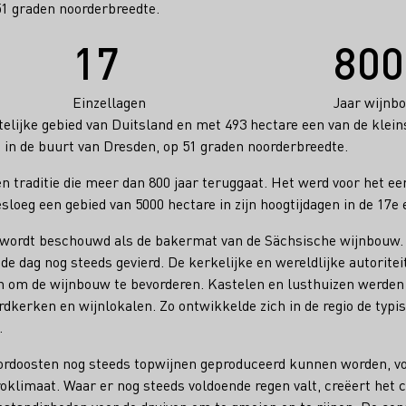
51 graden noorderbreedte.
17
800
Einzellagen
Jaar wijnbo
elijke gebied van Duitsland en met 493 hectare een van de klein
 in de buurt van Dresden, op 51 graden noorderbreedte.
n traditie die meer dan 800 jaar teruggaat. Het werd voor het ee
loeg een gebied van 5000 hectare in zijn hoogtijdagen in de 17e
wordt beschouwd als de bakermat van de Sächsische wijnbouw. H
 de dag nog steeds gevierd. De kerkelijke en wereldlijke autorite
 om de wijnbouw te bevorderen. Kastelen en lusthuizen werden
rdkerken en wijnlokalen. Zo ontwikkelde zich in de regio de typ
.
noordoosten nog steeds topwijnen geproduceerd kunnen worden, voo
oklimaat. Waar er nog steeds voldoende regen valt, creëert het 