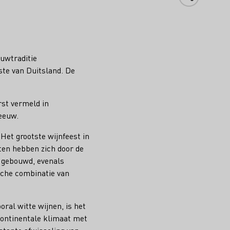
uwtraditie
ste van Duitsland. De
rst vermeld in
 eeuw.
et grootste wijnfeest in
iten hebben zich door de
 gebouwd, evenals
ische combinatie van
ral witte wijnen, is het
continentale klimaat met