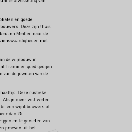
stante afwisseling van
lokalen en goede
jnbouwers. Deze zijn thuis
ebeul en Meißen naar de
bezienswaardigheden met
van de wijnbouw in
al Traminer, goed gedijen
le van de juwelen van de
maaltijd. Deze rustieke
. Als je meer wilt weten
e bij een wijnbbouwers of
meer dan 25
ijgen en te genieten van
n proeven uit het