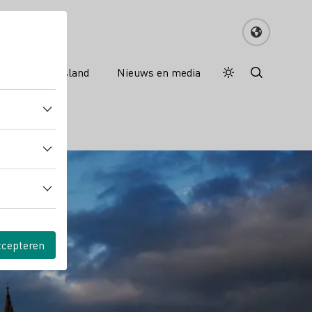
nreisgids Duitsland
Nieuws en media
Dagstand
Darkmode
ccepteren