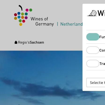
Wi
Duitse w
Fun
Regio's
Sachsen
Startpagina
Co
Tr
Selectie