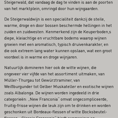
Steigerwald, dat vandaag de dag te vinden is aan de poorten
van het marktplein, omringd door hun wijngaarden.
De Steigerwaldwijn is een specialiteit dankzij de steile,
warme, droge en door bossen beschermde hellingen in het
zuiden en zuidwesten. Kenmerkend zijn de Keuperboden,s
diepe, kleiachtige en vruchtbare bodems waarop wijnen
groeien met een aromatisch, typisch druivenkarakter, en
die ook extreem lang water kunnen opslaan, wat een groot
voordeel is in warme en droge wijnjaren.
Natuurlijk domineren hier ook de witte wijnen, die
ongeveer vier vijfde van het assortiment uitmaken, van
Müller-Thurgau tot Gewürztraminer, van
Weißburgunder tot Gelber Muskateller en exotische wijnen
zoals Albalonga. De wijnen worden ingedeeld in drie
categorieën: „New Franconia“ omvat ongecompliceerde,
fruitig-frisse wijnen die leuk zijn om te drinken en worden
geschonken uit Bordeaux-flessen of witte Bocksbeutel-
flessen. „Classic Franconia“ biedt expressieve en