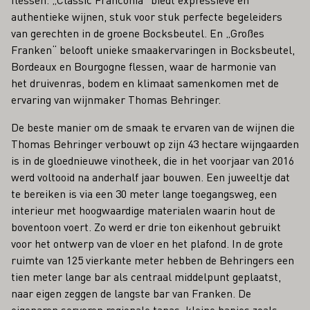
authentieke wijnen, stuk voor stuk perfecte begeleiders
van gerechten in de groene Bocksbeutel. En „Großes
Franken“ belooft unieke smaakervaringen in Bocksbeutel,
Bordeaux en Bourgogne flessen, waar de harmonie van
het druivenras, bodem en klimaat samenkomen met de
ervaring van wijnmaker Thomas Behringer.
De beste manier om de smaak te ervaren van de wijnen die
Thomas Behringer verbouwt op zijn 43 hectare wijngaarden
is in de gloednieuwe vinotheek, die in het voorjaar van 2016
werd voltooid na anderhalf jaar bouwen. Een juweeltje dat
te bereiken is via een 30 meter lange toegangsweg, een
interieur met hoogwaardige materialen waarin hout de
boventoon voert. Zo werd er drie ton eikenhout gebruikt
voor het ontwerp van de vloer en het plafond. In de grote
ruimte van 125 vierkante meter hebben de Behringers een
tien meter lange bar als centraal middelpunt geplaatst,
naar eigen zeggen de langste bar van Franken. De
eigenaren serveren regionale tapas, kleine hapjes zoals