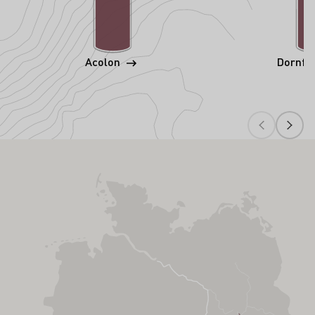
Acolon
Dornfe