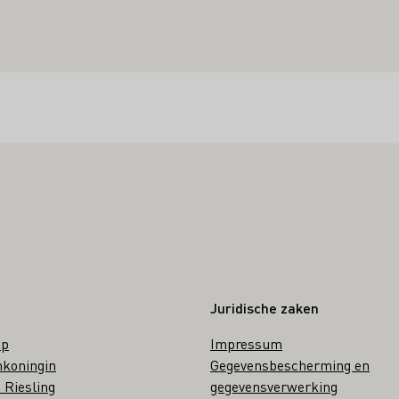
Juridische zaken
op
Impressum
nkoningin
Gegevensbescherming en
 Riesling
gegevensverwerking