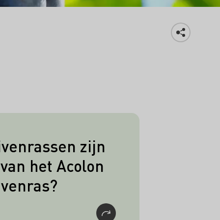
venrassen zijn
t succes gekweekt uit
van het Acolon
ëteiten Lemberger en
ivenras?
rnfelder.