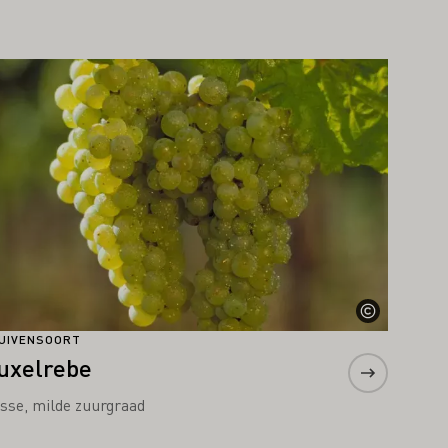
er informatie
UIVENSOORT
uxelrebe
isse, milde zuurgraad