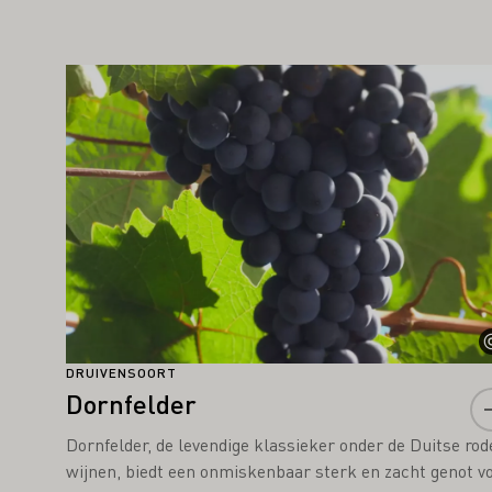
AN U OOK INTERESSEREN
Meer informatie
DRUIVENSOORT
Dornfelder
Dornfelder, de levendige klassieker onder de Duitse rod
wijnen, biedt een onmiskenbaar sterk en zacht genot v