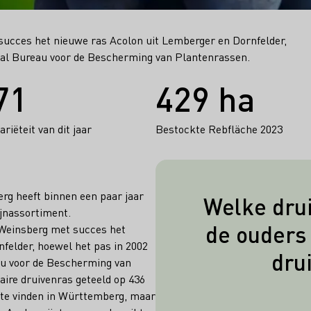
succes het nieuwe ras Acolon uit Lemberger en Dornfelder,
raal Bureau voor de Bescherming van Plantenrassen.
71
429 ha
riëteit van dit jaar
Bestockte Rebfläche 2023
rg heeft binnen een paar jaar
Welke drui
ijnassortiment.
Acolon werd me
de ouders 
 Weinsberg met succes het
de druivenvari
felder, hoewel het pas in 2002
dru
au voor de Bescherming van
Do
ire druivenras geteeld op 436
l te vinden in Württemberg, maar