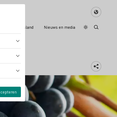
nreisgids Duitsland
Nieuws en media
Dagstand
Darkmode
ccepteren