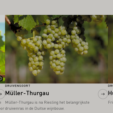
Meer informatie
Me
DRUIVENSOORT
DR
Müller-Thurgau
H
e
Müller-Thurgau is na Riesling het belangrijkste
Fr
oor
druivenras in de Duitse wijnbouw.