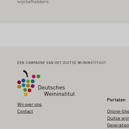
wijnliefhebbers.
Voettekst
EEN CAMPAGNE VAN HET DUITSE WIJNINSTITUUT
Portalen
Wij over ons
Contact
Online-Sh
Duitse wij
Generation