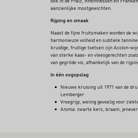
ook in de Pfalz, Rheinhessen en Franken.
aanzienlijke mostgewichten.
Rijping en smaak
Naast de fijne fruitsmaken worden de w
harmonieuze volheid en subtiele tannine
kruidige, fruitige toetsen zijn Acolon-wi
van sterke kaas- en vleesgerechten zoal
van gegrilde vis, afhankelijk van de rijping
In één oogopslag
Nieuwe kruising uit 1971 van de dr
Lemberger
Vroegrijp, weinig gevoelig voor ziekt
Aroma: zwarte kers, braam, jenever