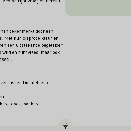
 Acolon rijpt vroeg en bereikt
ijnen gekenmerkt door een
s. Met hun dieprode kleur en
jnen een uitstekende begeleider
s wild en rundvlees, maar ook
sstijl.
uivenrassen Dornfelder x
en
bes, tabak, bosbes