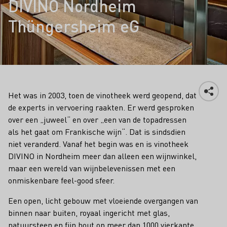
DIVINO Nordheim
Thüngersheim eG
Het was in 2003, toen de vinotheek werd geopend, dat
de experts in vervoering raakten. Er werd gesproken
over een „juweel“ en over „een van de topadressen
als het gaat om Frankische wijn“. Dat is sindsdien
niet veranderd. Vanaf het begin was en is vinotheek
DIVINO in Nordheim meer dan alleen een wijnwinkel,
maar een wereld van wijnbelevenissen met een
onmiskenbare feel-good sfeer.
Een open, licht gebouw met vloeiende overgangen van
binnen naar buiten, royaal ingericht met glas,
natuursteen en fijn hout op meer dan 1000 vierkante