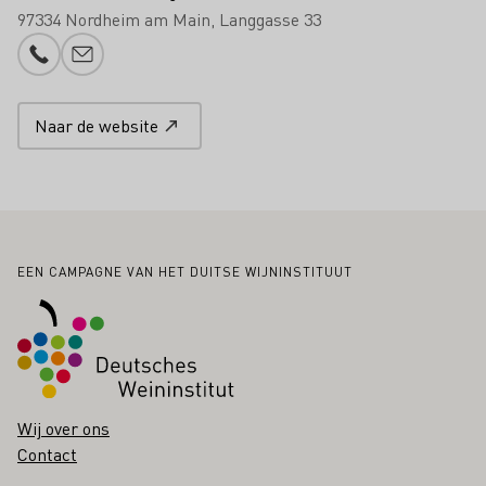
97334 Nordheim am Main
Langgasse 33
Telefoonnummer
E-mail toevoegen
Naar de website
Voettekst
EEN CAMPAGNE VAN HET DUITSE WIJNINSTITUUT
Wij over ons
Contact